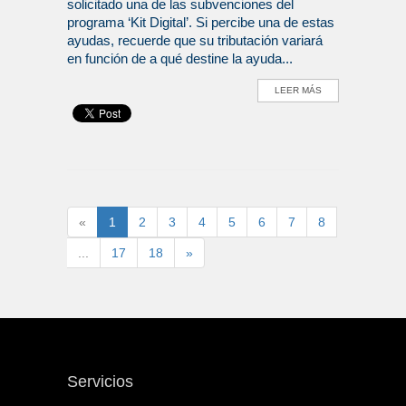
solicitado una de las subvenciones del
programa ‘Kit Digital’. Si percibe una de estas
ayudas, recuerde que su tributación variará
en función de a qué destine la ayuda...
LEER MÁS
«
1
2
3
4
5
6
7
8
...
17
18
»
Servicios