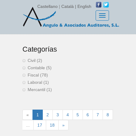
Castellano
|
Català |
English
Toggle
navigation
Categorías
Civil (2)
Contable (5)
Fiscal (78)
Laboral (1)
Mercantil (1)
«
1
2
3
4
5
6
7
8
...
17
18
»